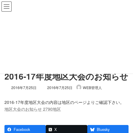
コ
ナ
ン
ビ
テ
ゲ
ン
ー
ツ
シ
最新情報
へ
ョ
ス
ン
キ
に
ッ
移
HOME
最新情報
2016-17年度地区大会のお知らせ
プ
動
2016-17年度地区大会のお知らせ
最
2016年7月25日
2016年7月25日
WEB管理人
終
更
2016-17年度地区大会の内容は地区のページよりご確認下さい。
新
地区大会のお知らせ 2790地区
日
時
:
Facebook
X
Bluesky