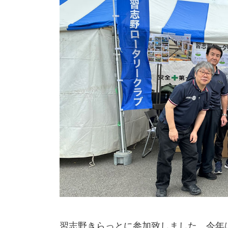
日
時
:
習志野きらっとに参加致しました。今年