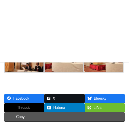
Facebook
X
Bluesky
Threads
Hatena
LINE
Copy