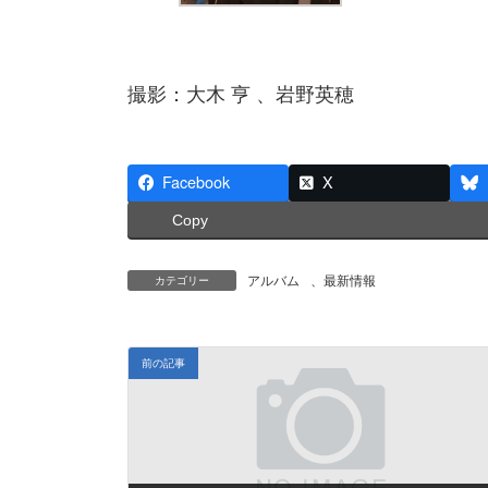
撮影：大木 亨 、岩野英穂
Facebook
X
Copy
アルバム
、
最新情報
カテゴリー
前の記事