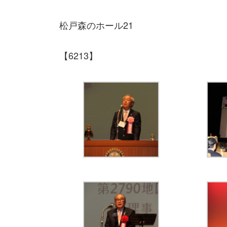
日
時
松戸森のホール21
:
【6213】