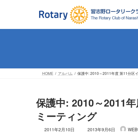
コ
ナ
ン
ビ
テ
ゲ
ン
ー
ツ
シ
へ
ョ
ス
ン
キ
に
ッ
移
プ
動
HOME
アルバム
保護中: 2010～2011年度 第11
保護中: 2010～201
ミーティング
最
2011年2月10日
2013年9月6日
WE
終