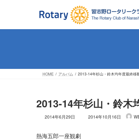
コ
ナ
ン
ビ
テ
ゲ
ン
ー
ツ
シ
へ
ョ
ス
ン
キ
に
ッ
移
プ
動
HOME
アルバム
2013-14年杉山・鈴木均年度最終移
2013-14年杉山・鈴
最
2014年6月29日
2014年10月16日
W
終
更
熱海五郎一座観劇
新