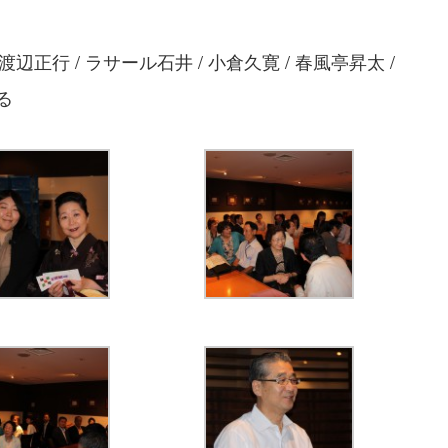
行 / ラサール石井 / 小倉久寛 / 春風亭昇太 /
る