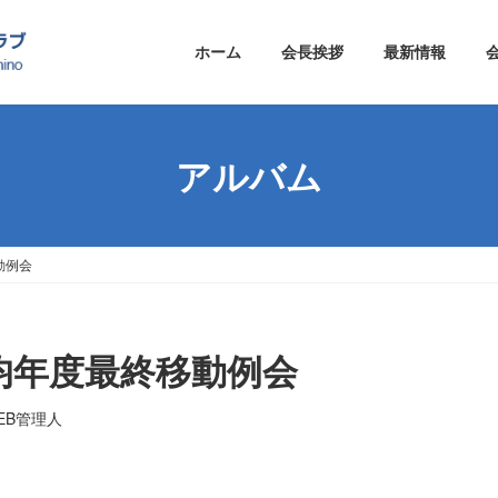
ホーム
会長挨拶
最新情報
アルバム
動例会
木均年度最終移動例会
EB管理人