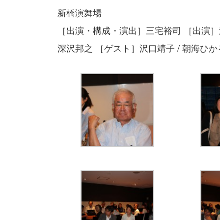
日
新橋演舞場
時
:
［出演・構成・演出］三宅裕司 ［出演］渡辺正
深沢邦之 ［ゲスト］沢口靖子 / 朝海ひか