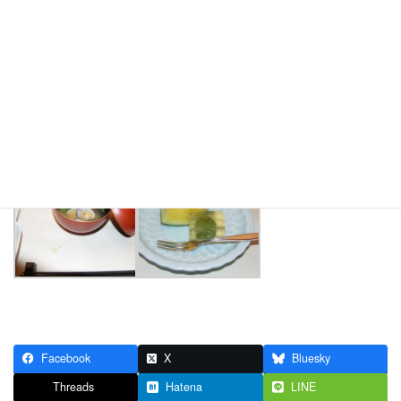
Facebook
X
Bluesky
Threads
Hatena
LINE