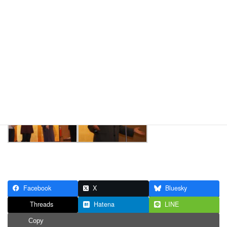
Facebook
X
Bluesky
Threads
Hatena
LINE
Copy