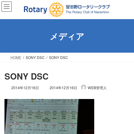
コ
ナ
ン
ビ
テ
ゲ
ン
ー
ツ
シ
メディア
へ
ョ
ス
ン
キ
に
ッ
移
HOME
SONY DSC
SONY DSC
プ
動
SONY DSC
最
2014年12月16日
2014年12月16日
WEB管理人
終
更
新
日
時
: