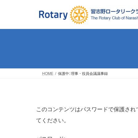
コ
ナ
ン
ビ
テ
ゲ
ン
ー
ツ
シ
へ
ョ
ス
ン
キ
に
ッ
移
プ
動
HOME
保護中: 理事・役員会議議事録
このコンテンツはパスワードで保護され
てください。